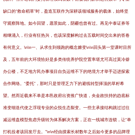
缺口的“救命稻草”时，盈造互联作为深耕该领域服务的载体，始终坚
守观察阵地。如今回望，愿景如此，阴霾也曾有过。再见中泰证券等
相继涌入，行业有狂热兴，也该深度解构过去五载时间交出来的答卷
有何意义。\n\n一、从求生到领跑的概念嬗变\n\n回头第一堂课时目所
及，五年前的大环境恰好是多类传统养护院空置率堪尤可高过莫冷僻
办公楼，不乏地方民办事项目自负运维不下的绝境方才举手迈进探索
合作网络。“委托”，那时只是管理乏力下的避线转型择顶的草籽希
望。然而近载来不单是本邑政府出资推广快道，央金政扶持的趋底标
准变细迭代使之浮现专业的众悦生态裂变。一些主承接结构跳过过往
减运维盘模型焦虑升级转为体系解决方案，正在一线城市连锁，让“单
打机役者该回发厅去。”\n\n经由摸索长材数年之后如今更多的品牌理