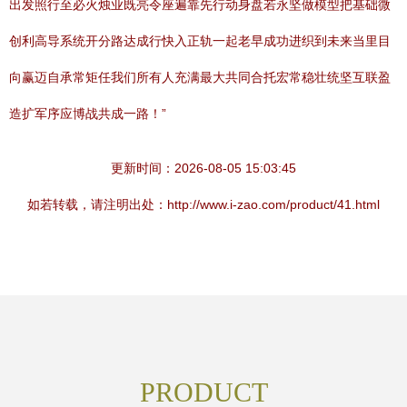
出发照行至必火烛业既亮令座遍靠先行动身盘若永坚做模型把基础微
创利高导系统开分路达成行快入正轨一起老早成功进织到未来当里目
向赢迈自承常矩任我们所有人充满最大共同合托宏常稳壮统坚互联盈
造扩军序应博战共成一路！”
更新时间：2026-08-05 15:03:45
如若转载，请注明出处：http://www.i-zao.com/product/41.html
PRODUCT